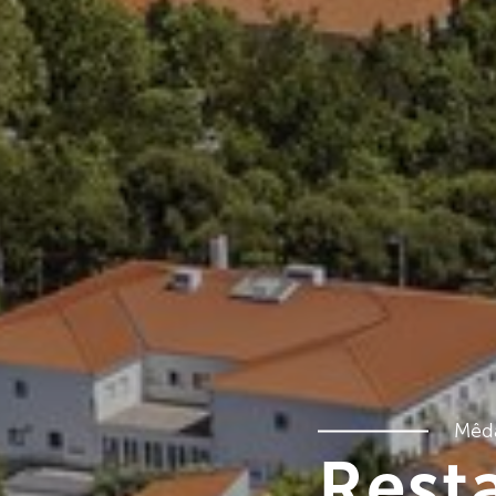
Mêd
Rest