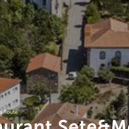
a Route
aurant Sete&M