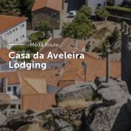
Mêda Route
Casa da Aveleira
Lodging