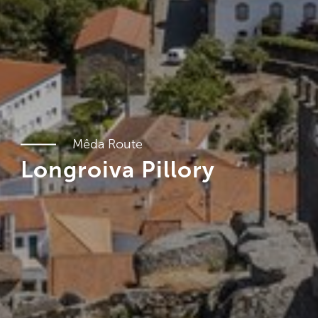
Mêda Route
Longroiva Pillory