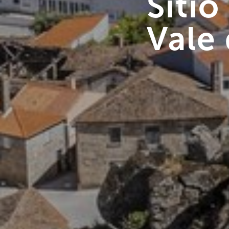
Síti
Vale