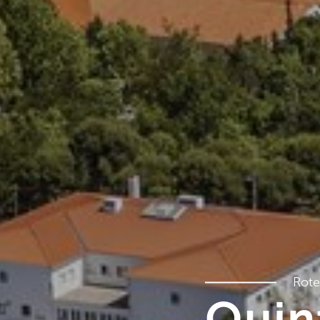
Rote
Quint