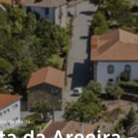
iro de Mêda
a da Areeira -