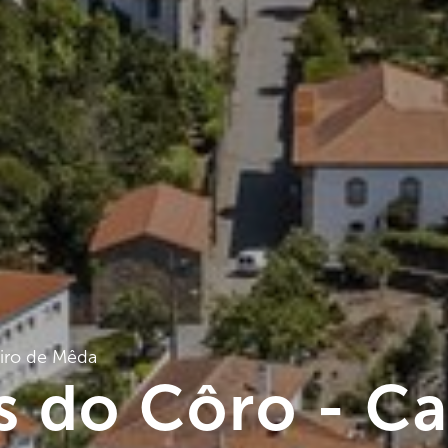
iro de Mêda
s do Côro - Ca