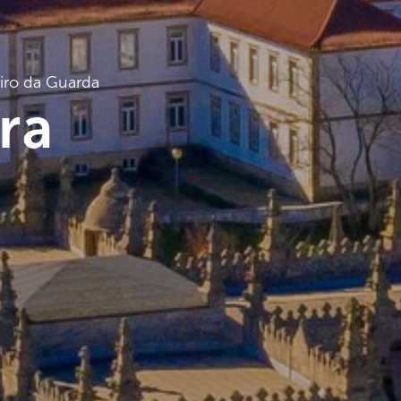
iro da Guarda
ra