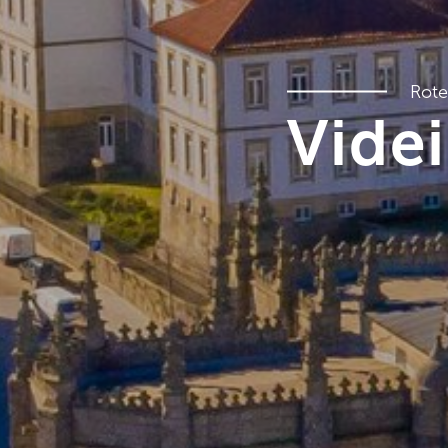
Rote
Videi