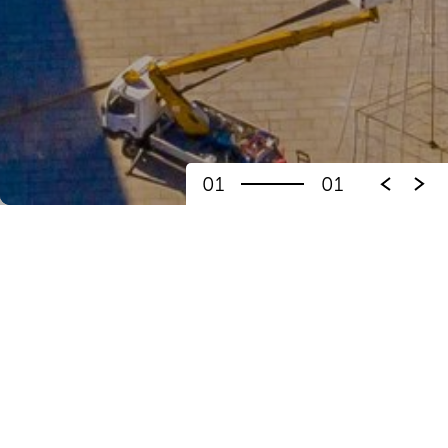
01
01
Especialidades
:
Bacalhau à Galego.